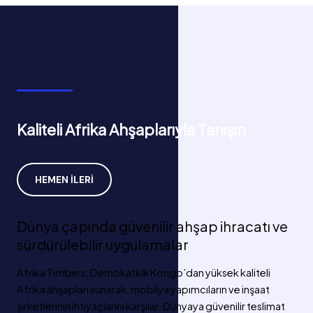
İçeriğe
www.africatimbers.com
atla
Kaliteli Afrika Ahşaplarıyla Tanışın
HEMEN İLERI
Dünya çapında güvenilir ahşap ihracatı ve
sürdürülebilir uygulamalar
Afrika Timbers, Demokatkik Kongo’dan yüksek kaliteli
Afrika ahşapları sunarak, mobilya yapımcıların ve inşaat
şirketlerinin ihtiyaçlarını karşılar. Dünyaya güvenilir teslimat