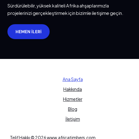
Sürdürülebilir, yüksek kaliteli Afrika ahşaplarımızla
projelerinizi gerçekleştirmek için bizimle iletişime geçin.
HEMEN İLERI
Ana Sayfa
Hakkında
Hizmetler
Blog
İletişim
Telif Hakkı © 2026 www.africatimbers.com